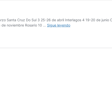
o Santa Cruz Do Sul 3 25-26 de abril Interlagos 4 19-20 de junio C
Calendario
8 de noviembre Rosario 10 …
Sigue leyendo
TCR
South
America
2026