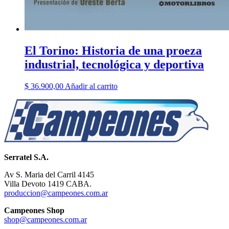
El Torino: Historia de una proeza
industrial, tecnológica y deportiva
$
36.900,00
Añadir al carrito
Serratel S.A.
Av S. Maria del Carril 4145
Villa Devoto 1419 CABA.
produccion@campeones.com.ar
Campeones Shop
shop@campeones.com.ar