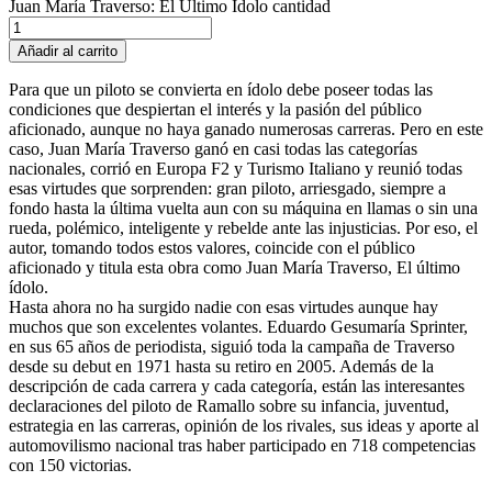
Juan María Traverso: El Último Ídolo cantidad
Añadir al carrito
Para que un piloto se convierta en ídolo debe poseer todas las
condiciones que despiertan el interés y la pasión del público
aficionado, aunque no haya ganado numerosas carreras. Pero en este
caso, Juan María Traverso ganó en casi todas las categorías
nacionales, corrió en Europa F2 y Turismo Italiano y reunió todas
esas virtudes que sorprenden: gran piloto, arriesgado, siempre a
fondo hasta la última vuelta aun con su máquina en llamas o sin una
rueda, polémico, inteligente y rebelde ante las injusticias. Por eso, el
autor, tomando todos estos valores, coincide con el público
aficionado y titula esta obra como Juan María Traverso, El último
ídolo.
Hasta ahora no ha surgido nadie con esas virtudes aunque hay
muchos que son excelentes volantes. Eduardo Gesumaría Sprinter,
en sus 65 años de periodista, siguió toda la campaña de Traverso
desde su debut en 1971 hasta su retiro en 2005. Además de la
descripción de cada carrera y cada categoría, están las interesantes
declaraciones del piloto de Ramallo sobre su infancia, juventud,
estrategia en las carreras, opinión de los rivales, sus ideas y aporte al
automovilismo nacional tras haber participado en 718 competencias
con 150 victorias.