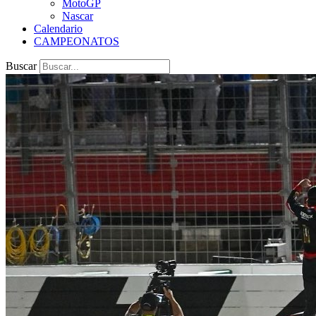
MotoGP
Nascar
Calendario
CAMPEONATOS
Buscar