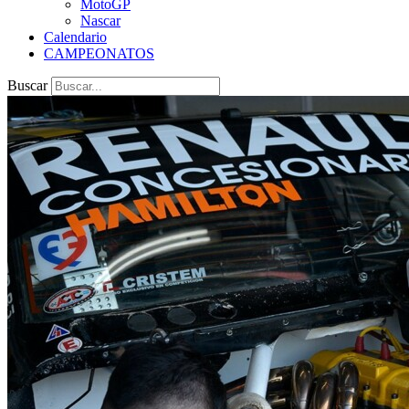
MotoGP
Nascar
Calendario
CAMPEONATOS
Buscar