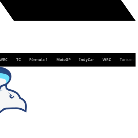
TC
Fórmula 1
MotoGP
IndyCar
WRC
Turismo Nacional