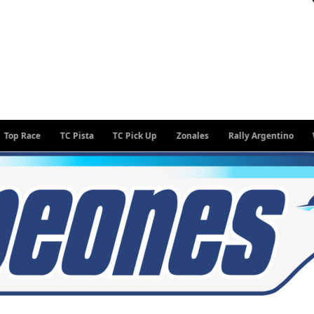
TC Pista
TC Pick Up
Zonales
Rally Argentino
WEC