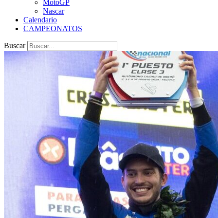
MotoGP
Nascar
Calendario
CAMPEONATOS
Buscar