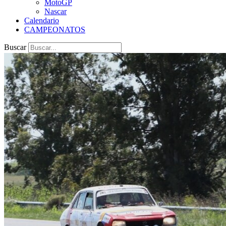
MotoGP
Nascar
Calendario
CAMPEONATOS
Buscar