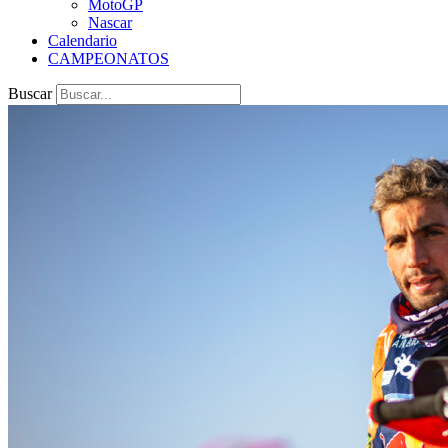
MotoGP
Nascar
Calendario
CAMPEONATOS
Buscar