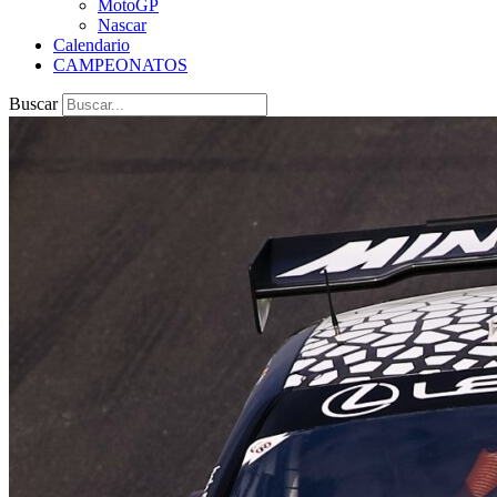
MotoGP
Nascar
Calendario
CAMPEONATOS
Buscar