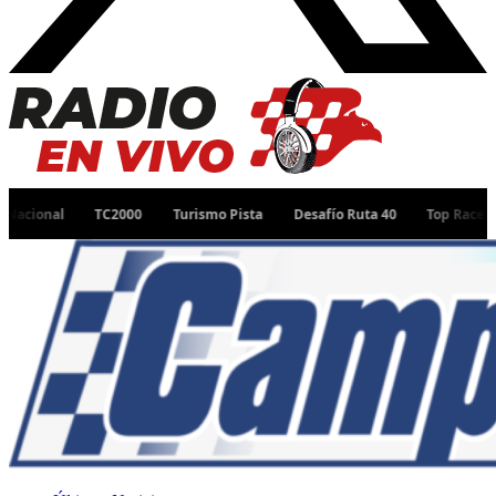
TC2000
Turismo Pista
Desafío Ruta 40
Top Race
TC Pista