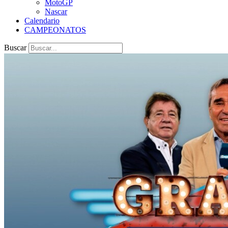
MotoGP
Nascar
Calendario
CAMPEONATOS
Buscar