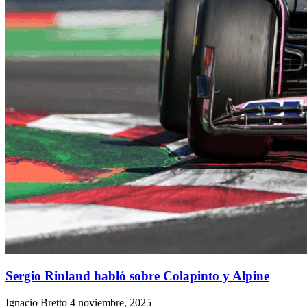
Sergio Rinland habló sobre Colapinto y Alpine
Ignacio Bretto
4 noviembre, 2025