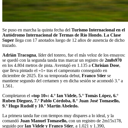
Se puso en marcha la quinta fecha del
Turismo Internacional en el
Autódromo Internacional de Termas de Río Hondo. La Clase
Super
llega con 17 anotados luego de 12 años de ausencia de dicho
trazado.
Adrián Tracogna
, líder del tonreo, fue el más veloz de los ensayos:
se quedó con la segunda tanda tras marcar un registro de
2m8s970
en los 4.804 metros de pista. Aventajó en 1.135 a
Chrisian Dose
,
que lleva pintado el «1» tras el campeonato conseguido en
diciembre de 2025. En su temporada debut,
Franco Stier
se
mantiene segundo del certamen y en dicha sesión se acomodó 3.° a
1.561.
Completaron el
«top 10»: 4.° Ian Videle, 5.° Tomás López, 6.°
Ruben Dieguez, 7.° Pablo Córdoba, 8.° Juan José Tomasello,
9.° Hugo Rudolf y 10.° Martín Abeledo.
La primera tanda fue con tiempos muy dispares a lo ideal, y la
comandó
Juan Manuel Tomasello,
con un registro de 2m15s178,
seguido por
Ian Videle y Franco Stier
, a 1.021 y 1.390,