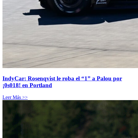
IndyCar: Rosenqvist le roba el “1” a Palou por
¡0s018! en Portland
Leer Más >>