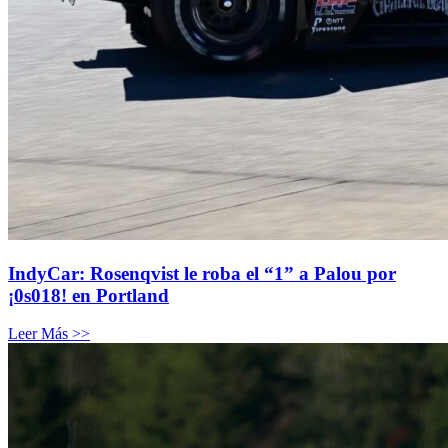
IndyCar: Rosenqvist le roba el “1” a Palou por
¡0s018! en Portland
Leer Más >>