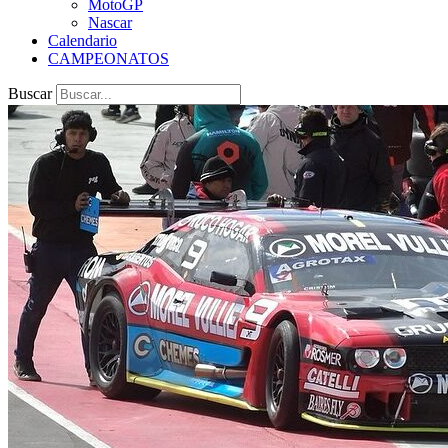
MotoGP
Nascar
Calendario
CAMPEONATOS
Buscar