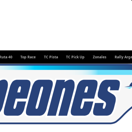
Top Race
TC Pista
TC Pick Up
Zonales
Rally Argentino