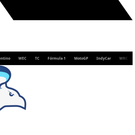
WEC
TC
Fórmula 1
MotoGP
IndyCar
WRC
Turism