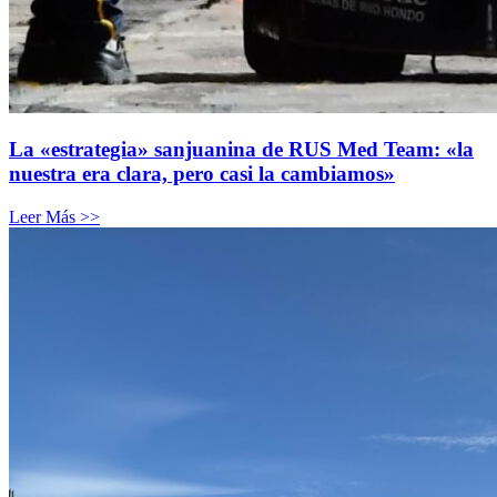
La «estrategia» sanjuanina de RUS Med Team: «la
nuestra era clara, pero casi la cambiamos»
Leer Más >>