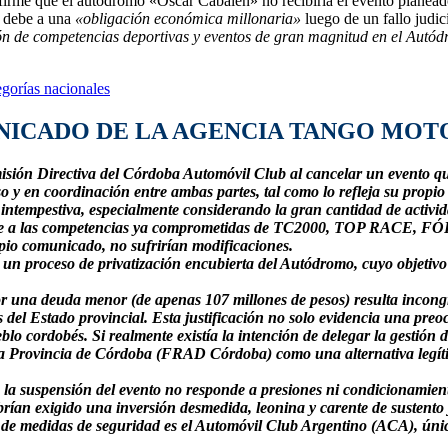
irme que el autódromo «Oscar Cabalén» no recibiría el evento planeado
e debe a una
«obligación económica millonaria»
luego de un fallo judic
ón de
competencias deportivas y eventos de gran magnitud en el Aut
gorías nacionales
NICADO DE LA AGENCIA TANGO MOT
omisión Directiva del Córdoba Automóvil Club al cancelar un evento
 y en coordinación entre ambas partes, tal como lo refleja su propio
n intempestiva, especialmente considerando la gran cantidad de acti
amente a las competencias ya comprometidas de TC2000, TOP RA
pio comunicado, no sufrirían modificaciones.
 un proceso de privatización encubierta del Autódromo, cuyo objetivo 
or una deuda menor (de apenas 107 millones de pesos) resulta incong
del Estado provincial. Esta justificación no solo evidencia una preoc
blo cordobés. Si realmente existía la intención de delegar la gestión
a Provincia de Córdoba (FRAD Córdoba) como una alternativa legítim
a suspensión del evento no responde a presiones ni condicionamientos
an exigido una inversión desmedida, leonina y carente de sustento j
 de medidas de seguridad es el Automóvil Club Argentino (ACA), únic