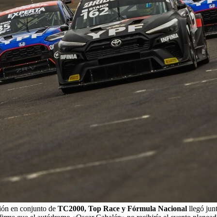
ión en conjunto de
TC2000, Top Race y Fórmula Nacional
llegó jun