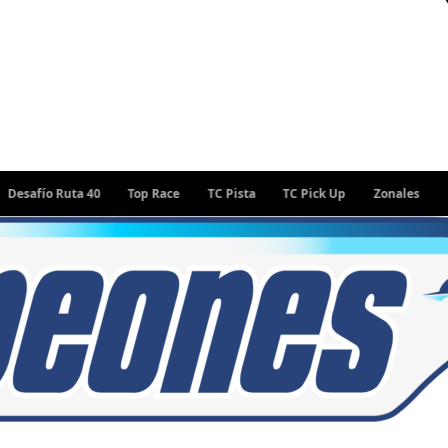
ío Ruta 40
Top Race
TC Pista
TC Pick Up
Zonales
Rally 