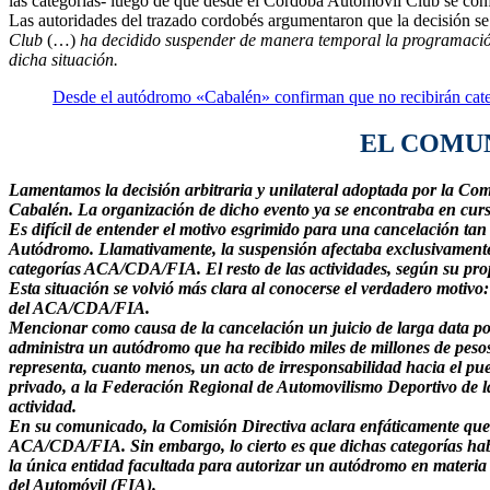
las categorías- luego de que desde el Córdoba Automóvil Club se conf
Las autoridades del trazado cordobés argumentaron que la decisión s
Club
(…)
ha decidido suspender de manera temporal la programaci
dicha situación.
Desde el autódromo «Cabalén» confirman que no recibirán cate
EL COMU
Lamentamos la decisión arbitraria y unilateral adoptada por la C
Cabalén. La organización de dicho evento ya se encontraba en curso
Es difícil de entender el motivo esgrimido para una cancelación ta
Autódromo. Llamativamente, la suspensión afectaba exclusiv
categorías ACA/CDA/FIA. El resto de las actividades, según su pro
Esta situación se volvió más clara al conocerse el verdadero motivo:
del ACA/CDA/FIA.
Mencionar como causa de la cancelación un juicio de larga data p
administra un autódromo que ha recibido miles de millones de pesos 
representa, cuanto menos, un acto de irresponsabilidad hacia el pue
privado, a la Federación Regional de Automovilismo Deportivo de l
actividad.
En su comunicado, la Comisión Directiva aclara enfáticamente que l
ACA/CDA/FIA. Sin embargo, lo cierto es que dichas categorías habrí
la única entidad facultada para autorizar un autódromo en materia
del Automóvil (FIA).