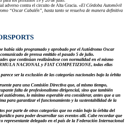
 para los próximos 19 y 20 de julio.
ial adverso contra el circuito de Alta Gracia.
«El Córdoba Automóvil
ódromo “Oscar
Cabalén”, hasta tanto se resuelva de manera definitiva
ORSPORTS
 que había sido programado y aprobado por el Autódromo Oscar
 comunicado de prensa emitido el pasado 5 de julio.
vidades que continúan realizándose con normalidad en el mismo
CE, FÓRMULA NACIONAL y FIAT COMPETIZIONE, todas ellas
parece ser la exclusión de las categorías nacionales bajo la órbita
ruente para una Comisión Directiva que, al mismo tiempo,
upante falta de profesionalismo dirigencial, sino que también
 del autódromo, lo mínimo esperable era considerar, antes que a un
a para garantizar el funcionamiento y la sustentabilidad de la
 por parte de otras categorías que no están bajo la órbita del
urídico para poder desarrollar sus eventos allí. Cabe recordar que
o representante delegado en el país de la Federación Internacional