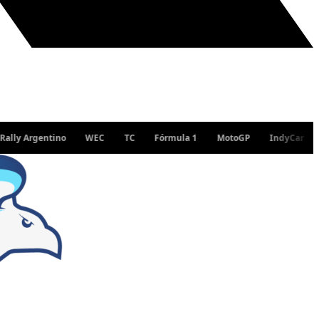
Argentino
WEC
TC
Fórmula 1
MotoGP
IndyCar
WRC