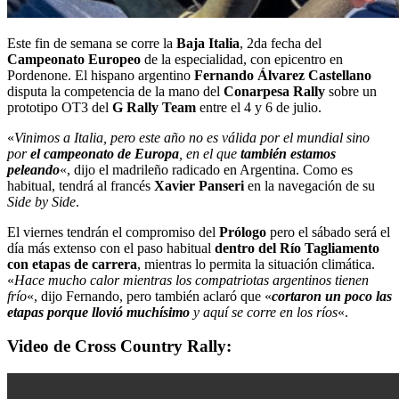
Este fin de semana se corre la
Baja Italia
, 2da fecha del
Campeonato Europeo
de la especialidad, con epicentro en
Pordenone. El hispano argentino
Fernando Álvarez Castellano
disputa la competencia de la mano del
Conarpesa Rally
sobre un
prototipo OT3 del
G Rally Team
entre el 4 y 6 de julio.
«
Vinimos a Italia, pero este año no es válida por el mundial sino
por
el campeonato de Europa
, en el que
también estamos
peleando
«, dijo el madrileño radicado en Argentina. Como es
habitual, tendrá al francés
Xavier Panseri
en la navegación de su
Side by Side
.
El viernes tendrán el compromiso del
Prólogo
pero el sábado será el
día más extenso con el paso habitual
dentro del Río Tagliamento
con etapas de carrera
, mientras lo permita la situación climática.
«
Hace mucho calor mientras los compatriotas argentinos tienen
frío
«, dijo Fernando, pero también aclaró que «
cortaron un poco las
etapas porque llovió muchísimo
y aquí se corre en los ríos
«.
Video de Cross Country Rally: