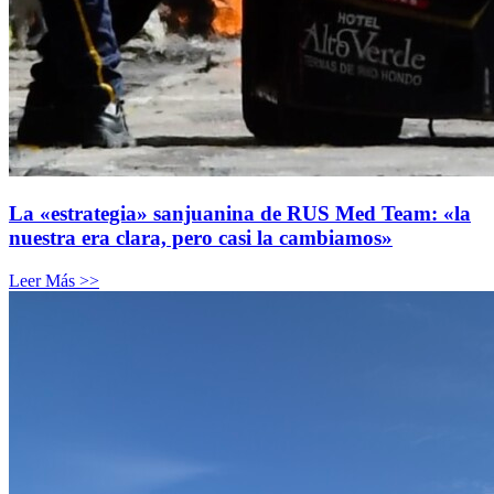
La «estrategia» sanjuanina de RUS Med Team: «la
nuestra era clara, pero casi la cambiamos»
Leer Más >>