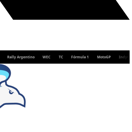
ally Argentino
WEC
TC
Fórmula 1
MotoGP
IndyCar