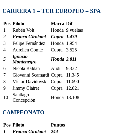
CARRERA 1 – TCR EUROPEO – SPA
Pos
Piloto
Marca
Dif
1
Rubén Volt
Honda
9 vueltas
2
Franco Girolami
Cupra
1.439
3
Felipe Fernández
Honda
1.954
4
Aurelien Comte
Cupra
3.525
Ignacio
5
Honda
3.811
Montenegro
6
Nicola Baldan
Audi
9.332
7
Giovanni Scamardi
Cupra
11.345
8
Víctor Davidovski
Cupra
11.690
9
Jimmy Clairet
Cupra
12.821
Santiago
10
Honda
13.108
Concepción
CAMPEONATO
Pos
Piloto
Puntos
1
Franco Girolami
244