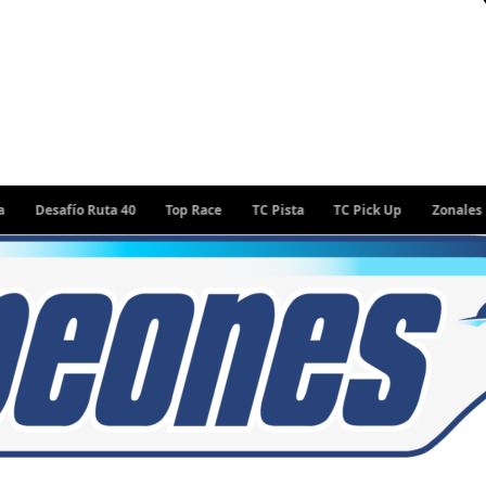
Desafío Ruta 40
Top Race
TC Pista
TC Pick Up
Zonales
R