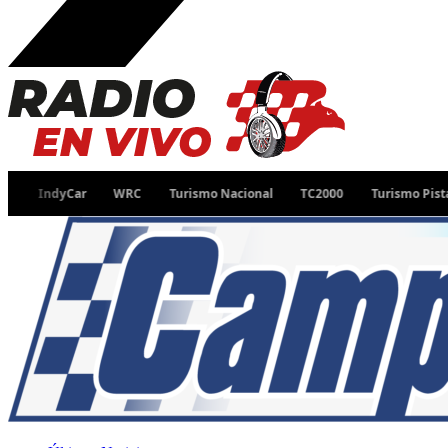
IndyCar
WRC
Turismo Nacional
TC2000
Turismo Pista