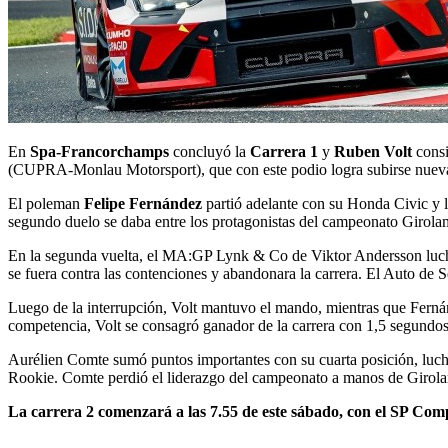
En
Spa-Francorchamps
concluyó la
Carrera 1
y
Ruben Volt
consi
(CUPRA-Monlau Motorsport), que con este podio logra subirse nuev
El poleman
Felipe Fernández
partió adelante con su Honda Civic y l
segundo duelo se daba entre los protagonistas del campeonato Girola
En la segunda vuelta, el MA:GP Lynk & Co de Viktor Andersson luch
se fuera contra las contenciones y abandonara la carrera. El Auto de 
Luego de la interrupción, Volt mantuvo el mando, mientras que Fernán
competencia, Volt se consagró ganador de la carrera con 1,5 segundo
Aurélien Comte sumó puntos importantes con su cuarta posición, luc
Rookie. Comte perdió el liderazgo del campeonato a manos de Girolami
La carrera 2 comenzará a las 7.55 de este sábado, con el SP Com