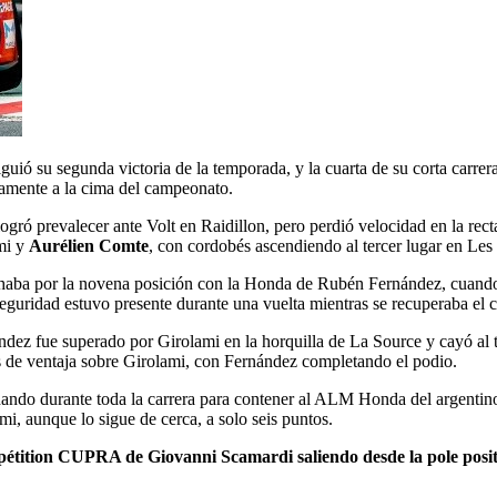
guió su segunda victoria de la temporada, y la cuarta de su corta carrera
amente a la cima del campeonato.
ogró prevalecer ante Volt en Raidillon, pero perdió velocidad en la r
mi y
Aurélien Comte
, con cordobés ascendiendo al tercer lugar en Le
aba por la novena posición con la Honda de Rubén Fernández, cuando
Seguridad estuvo presente durante una vuelta mientras se recuperaba el
dez fue superado por Girolami en la horquilla de La Source y cayó al t
s de ventaja sobre Girolami, con Fernández completando el podio.
hando durante toda la carrera para contener al ALM Honda del argenti
, aunque lo sigue de cerca, a solo seis puntos.
pétition CUPRA de Giovanni Scamardi saliendo desde la pole posit