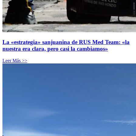
La «estrategia» sanjuanina de RUS Med Team: «la
nuestra era clara, pero casi la cambiamos»
Leer Más >>