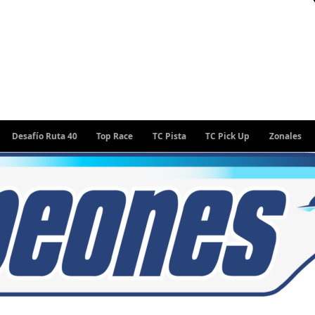
ío Ruta 40
Top Race
TC Pista
TC Pick Up
Zonales
Rally 