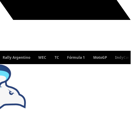
Argentino
WEC
TC
Fórmula 1
MotoGP
IndyCar
WRC