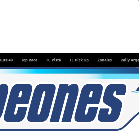
Top Race
TC Pista
TC Pick Up
Zonales
Rally Argentino