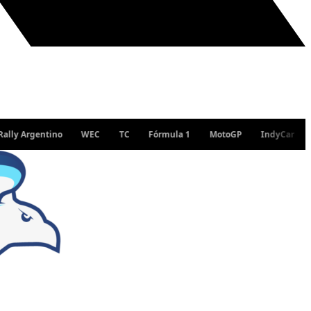
gentino
WEC
TC
Fórmula 1
MotoGP
IndyCar
WRC