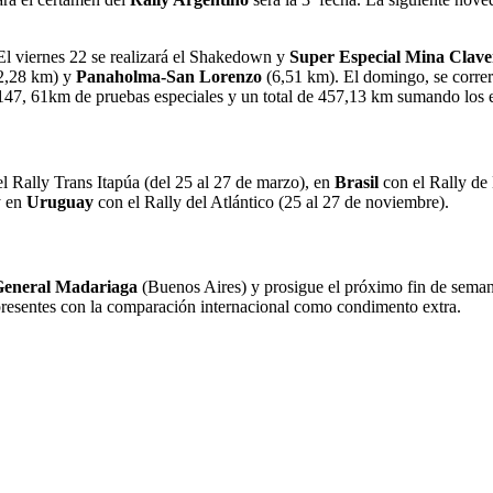
El viernes 22 se realizará el Shakedown y
Super Especial Mina Clave
2,28 km) y
Panaholma-San Lorenzo
(6,51 km). El domingo, se corre
47, 61km de pruebas especiales y un total de 457,13 km sumando los e
l Rally Trans Itapúa (del 25 al 27 de marzo), en
Brasil
con el Rally de
y en
Uruguay
con el Rally del Atlántico (25 al 27 de noviembre).
eneral Madariaga
(Buenos Aires) y prosigue el próximo fin de sema
presentes con la comparación internacional como condimento extra.