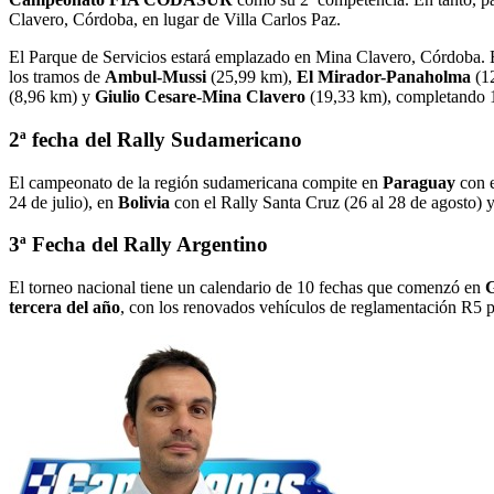
Clavero, Córdoba, en lugar de Villa Carlos Paz.
El Parque de Servicios estará emplazado en Mina Clavero, Córdoba. 
los tramos de
Ambul-Mussi
(25,99 km),
El Mirador-Panaholma
(1
(8,96 km) y
Giulio Cesare-Mina Clavero
(19,33 km), completando 1
2ª fecha del Rally Sudamericano
El campeonato de la región sudamericana compite en
Paraguay
con e
24 de julio), en
Bolivia
con el Rally Santa Cruz (26 al 28 de agosto) 
3ª Fecha del Rally Argentino
El torneo nacional tiene un calendario de 10 fechas que comenzó en
G
tercera del año
, con los renovados vehículos de reglamentación R5 