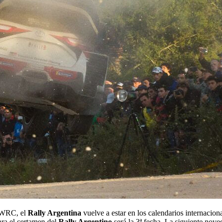
A WRC, el
Rally Argentina
vuelve a estar en los calendarios internacion
ra el certamen del
Rally Argentino
será la 3ª fecha. La siguiente nove