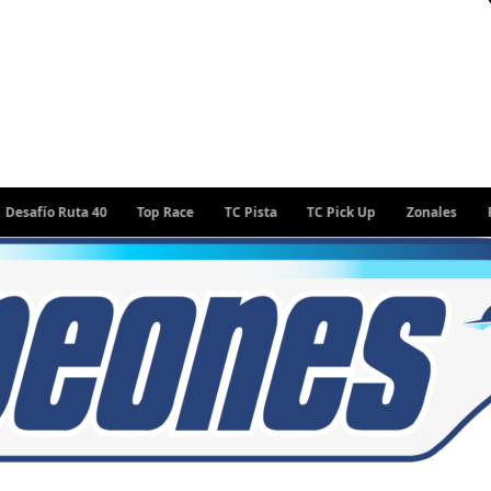
o Ruta 40
Top Race
TC Pista
TC Pick Up
Zonales
Rally Ar