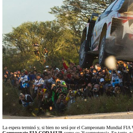
La espera terminó y, si bien no será por el Campeonato Mundial FI
Campeonato FIA CODASUR
como su 2ª competencia. En tanto, pa