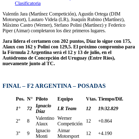
Clasificatoria
Valentín Jara (Martínez Competición), Agustín Ortega (DIM
Motorsport), Lautaro Videla (LR), Joaquín Rubino (Martínez),
Máximo Castro (Werner), Stefano Polini (Martínez) y Federico
Piper (Aimar) completaron los diez primeros lugares.
Jara lidera el certamen con 202 puntos, Díaz lo sigue con 175,
Alaux con 162 y Polini con 129,5. El próximo compromiso para
la Fórmula 2 Argentina será el 12 y 13 de julio, en el
Autódromo de Concepción del Uruguay (Entre Ríos),
nuevamente junto al TC.
FINAL – F2 ARGENTINA – POSADAS
Pos.
N°
Piloto
Equipo
Vtas.
Tiempo/Dif.
Ignacio
1°
72
LR Team
12
19:32.829
Díaz
Valentino
Werner
2°
8
12
+0.864
Alaux
Competición
Ignacio
Aimar
3°
9
12
+4.190
Monti
Motorsport