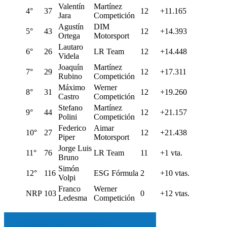
Valentín
Martínez
4°
37
12
+11.165
Jara
Competición
Agustín
DIM
5°
43
12
+14.393
Ortega
Motorsport
Lautaro
6°
26
LR Team
12
+14.448
Videla
Joaquín
Martínez
7°
29
12
+17.311
Rubino
Competición
Máximo
Werner
8°
31
12
+19.260
Castro
Competición
Stefano
Martínez
9°
44
12
+21.157
Polini
Competición
Federico
Aimar
10°
27
12
+21.438
Piper
Motorsport
Jorge Luis
11°
76
LR Team
11
+1 vta.
Bruno
Simón
12°
116
ESG Fórmula
2
+10 vtas.
Volpi
Franco
Werner
NRP
103
0
+12 vtas.
Ledesma
Competición