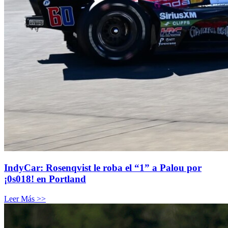
IndyCar: Rosenqvist le roba el “1” a Palou por
¡0s018! en Portland
Leer Más >>