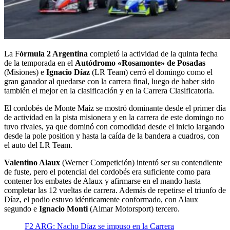
La F
órmula 2 Argentina
completó la actividad de la quinta fecha
de la temporada en el
Autódromo «Rosamonte» de Posadas
(Misiones) e
Ignacio Díaz
(LR Team) cerró el domingo como el
gran ganador al quedarse con la carrera final, luego de haber sido
también el mejor en la clasificación y en la Carrera Clasificatoria.
El cordobés de Monte Maíz se mostró dominante desde el primer día
de actividad en la pista misionera y en la carrera de este domingo no
tuvo rivales, ya que dominó con comodidad desde el inicio largando
desde la pole position y hasta la caída de la bandera a cuadros, con
el auto del LR Team.
Valentino Alaux
(Werner Competición) intentó ser su contendiente
de fuste, pero el potencial del cordobés era suficiente como para
contener los embates de Alaux y afirmarse en el mando hasta
completar las 12 vueltas de carrera. Además de repetirse el triunfo de
Díaz, el podio estuvo idénticamente conformado, con Alaux
segundo e
Ignacio Monti
(Aimar Motorsport) tercero.
F2 ARG: Nacho Díaz se impuso en la Carrera