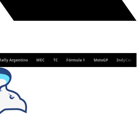
rgentino
WEC
TC
Fórmula 1
MotoGP
IndyCar
WRC