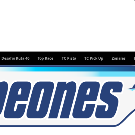
o Ruta 40
Top Race
TC Pista
TC Pick Up
Zonales
Rally A