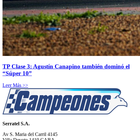
TP Clase 3: Agustín Canapino también dominó el
“Súper 10”
Leer Más >>
Serratel S.A.
Av S. Maria del Carril 4145
Villa Devoto 1419 CABA.