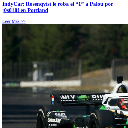
IndyCar: Rosenqvist le roba el “1” a Palou por
¡0s018! en Portland
Leer Más >>