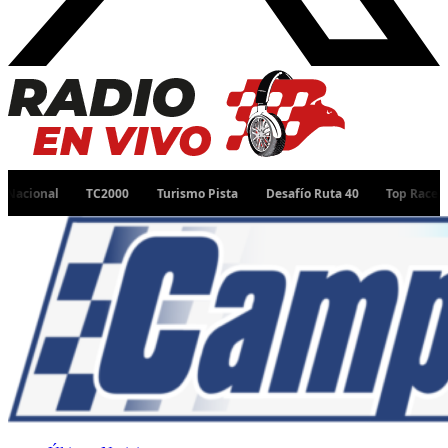
TC2000
Turismo Pista
Desafío Ruta 40
Top Race
TC Pista