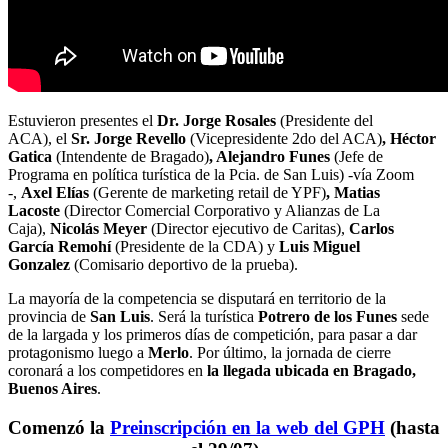
Estuvieron presentes el
Dr. Jorge Rosales
(Presidente del
ACA),
el
Sr. Jorge Revello
(Vicepresidente 2do del ACA)
, Héctor
Gatica
(Intendente de Bragado)
, Alejandro Funes
(Jefe de
Programa en política turística de la Pcia. de San Luis) -vía Zoom
-,
Axel Elías
(Gerente de marketing retail de YPF)
, Matias
Lacoste
(Director Comercial Corporativo y Alianzas de La
Caja),
Nicolás Meyer
(Director ejecutivo de Caritas),
Carlos
García Remohí
(Presidente de la CDA) y
Luis Miguel
Gonzalez
(Comisario deportivo de la prueba).
La mayoría de la competencia se disputará en territorio de la
provincia de
San Luis
. Será la turística
Potrero de los Funes
sede
de la largada y los primeros días de competición, para pasar a dar
protagonismo luego a
Merlo
. Por último, la jornada de cierre
coronará a los competidores en
la llegada ubicada en Bragado,
Buenos Aires
.
Comenzó la
Preinscripción en la web del GPH
(hasta