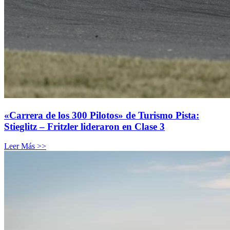
«Carrera de los 300 Pilotos» de Turismo Pista:
Stieglitz – Fritzler lideraron en Clase 3
Leer Más >>