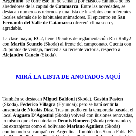
Argentino
, se corre este fin de semana por clásicos caminos de los
alrededores de la capital de
Catamarca
. Entre las novedades, se
destacan numerosos retornos y una lista de inscriptos con referentes
locales además de lo habituales animadores. El epicentro en
San
Fernando del Valle de Catamarca
ofrecerá clima seco y
agradable.
La clase mayor, RC2, tiene 19 autos de reglamentación R5 / Rally2
con
Martín Scuncio
(Skoda) al frente del campeonato. Cuenta con
26 puntos de ventaja, merced a su reciente victoria, respecto a
Alejandro Cancio
(Skoda).
MIRÁ LA LISTA DE ANOTADOS AQUÍ
También se destacan
Miguel Baldoni
(Skoda),
Gastón Pasten
(Skoda),
Federico Villagra
(Hyundai); pero se hará sentir
la
ausencia de Nicolás Díaz
. Tras un podio en la temporada pasada, el
local
Augusto D’Agostini
(Skoda) volverá con ilusiones renovadas,
lo mismo que el ecuatoriano
Dennis Romero
(Skoda) retornando y
los extranjeros como el boliviano
Mariano Aguilera
(Skoda)
continuando su campaña en Argentina. También los Skoda Fabia R5