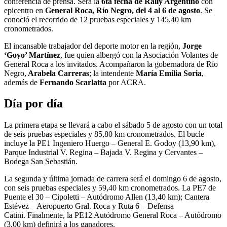
conferencia de prensa. Será la
6ta fecha de Rally Argentino
con
epicentro en
General Roca, Río Negro, del 4 al 6 de agosto
. Se
conoció el recorrido de 12 pruebas especiales y 145,40 km
cronometrados.
El incansable trabajador del deporte motor en la región,
Jorge
‘Goyo’ Martínez
, fue quien albergó con la Asociación Volantes de
General Roca a los invitados. Acompañaron la gobernadora de Río
Negro,
Arabela Carreras
; la intendente
María Emilia Soria
,
además de
Fernando Scarlatta
por ACRA.
Día por día
La primera etapa se llevará a cabo el sábado 5 de agosto con un total
de seis pruebas especiales y 85,80 km cronometrados. El bucle
incluye la PE1 Ingeniero Huergo – General E. Godoy (13,90 km),
Parque Industrial V. Regina – Bajada V. Regina y Cervantes –
Bodega San Sebastián.
La segunda y última jornada de carrera será el domingo 6 de agosto,
con seis pruebas especiales y 59,40 km cronometrados. La PE7 de
Puente el 30 – Cipoletti – Autódromo Allen (13,40 km); Cantera
Estévez – Aeropuerto Gral. Roca y Ruta 6 – Defensa
Catini. Finalmente, la PE12 Autódromo General Roca – Autódromo
(3,00 km) definirá a los ganadores.