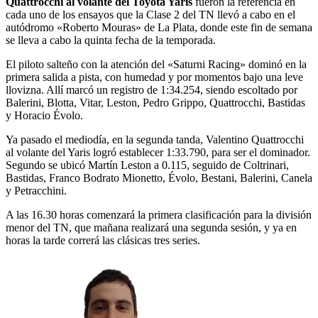
Quattrocchi al volante del Toyota Yaris
fueron la referencia en
cada uno de los ensayos que la Clase 2 del TN llevó a cabo en el
autódromo «Roberto Mouras» de La Plata, donde este fin de semana
se lleva a cabo la quinta fecha de la temporada.
El piloto salteño con la atención del «Saturni Racing» dominó en la
primera salida a pista, con humedad y por momentos bajo una leve
llovizna. Allí marcó un registro de 1:34.254, siendo escoltado por
Balerini, Blotta, Vitar, Leston, Pedro Grippo, Quattrocchi, Bastidas
y Horacio Évolo.
Ya pasado el mediodía, en la segunda tanda, Valentino Quattrocchi
al volante del Yaris logró establecer 1:33.790, para ser el dominador.
Segundo se ubicó Martín Leston a 0.115, seguido de Coltrinari,
Bastidas, Franco Bodrato Mionetto, Évolo, Bestani, Balerini, Canela
y Petracchini.
A las 16.30 horas comenzará la primera clasificación para la división
menor del TN, que mañana realizará una segunda sesión, y ya en
horas la tarde correrá las clásicas tres series.