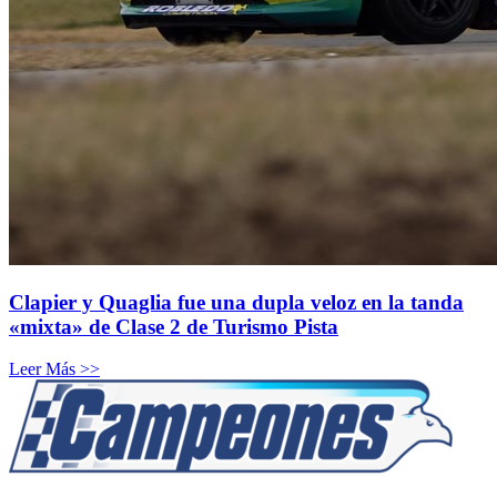
Clapier y Quaglia fue una dupla veloz en la tanda
«mixta» de Clase 2 de Turismo Pista
Leer Más >>