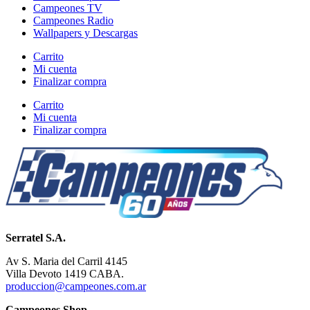
Campeones TV
Campeones Radio
Wallpapers y Descargas
Carrito
Mi cuenta
Finalizar compra
Carrito
Mi cuenta
Finalizar compra
Serratel S.A.
Av S. Maria del Carril 4145
Villa Devoto 1419 CABA.
produccion@campeones.com.ar
Campeones Shop