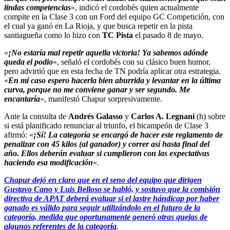
lindas competencias
«, indicó el cordobés quien actualmente
compite en la Clase 3 con un Ford del equipo GC Competición, con
el cual ya ganó en La Rioja, y que busca repetir en la pista
santiagueña como lo hizo con
TC Pista
el pasado 8 de mayo.
«
¡No estaría mal repetir aquella victoria! Ya sabemos adónde
queda el podio
«, señaló el cordobés con su clásico buen humor,
pero advirtió que en esta fecha de TN podría aplicar otra estrategia.
«
En mi caso espero hacerla bien aburrida y levantar en la última
curva, porque no me conviene ganar y ser segundo. Me
encantaría
«, manifestó Chapur sorpresivamente.
Ante la consulta de
Andrés Galasso
y
Carlos A. Legnani
(h) sobre
si está planificado renunciar al triunfo, el bicampeón de Clase 3
afirmó: «
¡Sí! La categoría se encargó de hacer este reglamento de
penalizar con 45 kilos (al ganador) y correr así hasta final del
año. Ellos deberán evaluar si cumplieron con las expectativas
haciendo esa modificación
«.
Chapur dejó en claro que en el seno del equipo que dirigen
Gustavo Cano y Luis Belloso se habló, y sostuvo que la comisión
directiva de APAT deberá evaluar si el lastre hándicap por haber
ganado es válido para seguir utilizándolo en el futuro de la
categoría, medida que oportunamente generó otras quejas de
algunos referentes de la categoría
.