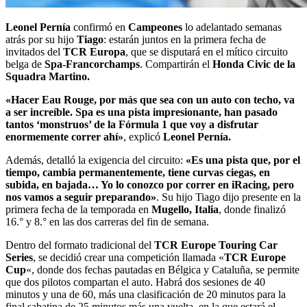
Leonel Pernía
confirmó en
Campeones
lo adelantado semanas
atrás por su hijo
Tiago
: estarán juntos en la primera fecha de
invitados del
TCR Europa
, que se disputará en el mítico circuito
belga de
Spa-Francorchamps
. Compartirán el
Honda Civic de la
Squadra Martino.
«Hacer Eau Rouge, por más que sea con un auto con techo, va
a ser increíble. Spa es una pista impresionante, han pasado
tantos ‘monstruos’ de la Fórmula 1 que voy a disfrutar
enormemente correr ahí»
, explicó
Leonel Pernía.
Además, detalló la exigencia del circuito:
«Es una pista que, por el
tiempo, cambia permanentemente, tiene curvas ciegas, en
subida, en bajada… Yo lo conozco por correr en iRacing, pero
nos vamos a seguir preparando»
. Su hijo Tiago dijo presente en la
primera fecha de la temporada en
Mugello, Italia
, donde finalizó
16.° y 8.° en las dos carreras del fin de semana.
Dentro del formato tradicional del
TCR Europe Touring Car
Series
, se decidió crear una competición llamada «
TCR Europe
Cup
«, donde dos fechas pautadas en Bélgica y Cataluña, se permite
que dos pilotos compartan el auto. Habrá dos sesiones de 40
minutos y una de 60, más una clasificación de 20 minutos para la
final sabatina de 25 minutos más una vuelta, en la que estará el