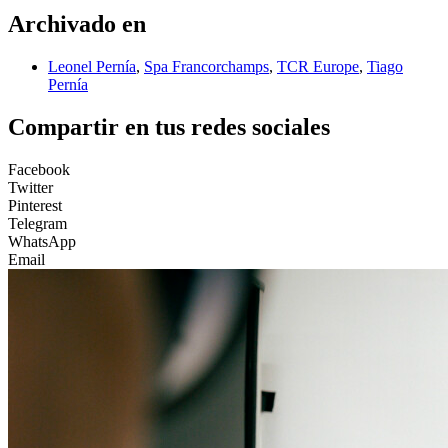
Archivado en
Leonel Pernía
,
Spa Francorchamps
,
TCR Europe
,
Tiago
Pernía
Compartir en tus redes sociales
Facebook
Twitter
Pinterest
Telegram
WhatsApp
Email