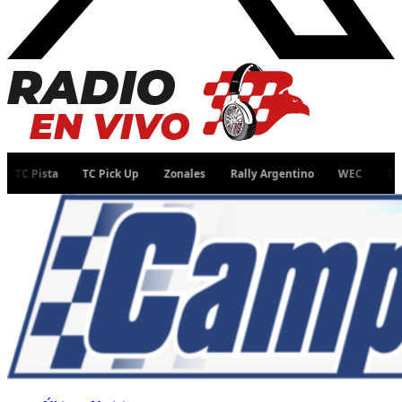
TC Pick Up
Zonales
Rally Argentino
WEC
TC
Fórmul