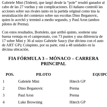
Gabriele Mini (Trident), que largó desde la “pole” resultó ganador al
cabo de las 27 vueltas y sin complicaciones. El italiano controló las
acciones sobre sus rivales tanto en la partida original como tras la
neutralización del comienzo sobre sus escoltas Dino Beganovic,
quien lo acechó y terminó a medio segundo, y Paul Aron (ambos
pilotos de Prema).
Con estos resultados, Bortoleto, que arribó quinto, sostiene una
buena ventaja en el campeonato, con 73 puntos y una diferencia de
17 sobre Mini y 36 al suizo Gabriele Saucy (fue décimo con el auto
de ART GP); Colapinto, por su parte, está a 48 unidades en la
décima ubicación.
FIA FÓRMULA 3 – MÓNACO – CARRERA
PRINCIPAL
POS.
PILOTO
EQUIP
1
Gabriele Mini
Hitech GP
2
Dino Beganovic
Prema
3
Paul Aron
Prema
4
Luke Browning
Hitech GP