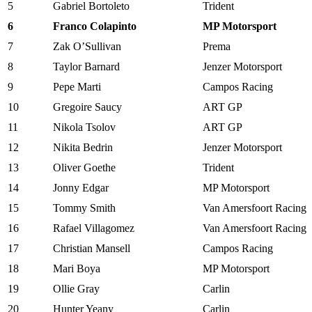
5
Gabriel Bortoleto
Trident
6
Franco Colapinto
MP Motorsport
7
Zak O’Sullivan
Prema
8
Taylor Barnard
Jenzer Motorsport
9
Pepe Marti
Campos Racing
10
Gregoire Saucy
ART GP
11
Nikola Tsolov
ART GP
12
Nikita Bedrin
Jenzer Motorsport
13
Oliver Goethe
Trident
14
Jonny Edgar
MP Motorsport
15
Tommy Smith
Van Amersfoort Racing
16
Rafael Villagomez
Van Amersfoort Racing
17
Christian Mansell
Campos Racing
18
Mari Boya
MP Motorsport
19
Ollie Gray
Carlin
20
Hunter Yeany
Carlin