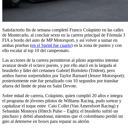
Satisfactorio fin de semana completó Franco Colapinto en las calles
de Montecarlo, al concluir sexto en la carrera principal de Fórmula 3
FIA a bordo del auto de MP Motorsport, y así volver a sumar en
ambas pruebas (
en el Sprint fue cuarto
) en la zona de puntos y con
ello escalar al top 10 del campeonato.
Las acciones de la carrera permitieron al piloto argentino intentar
avanzar desde el octavo puesto, y por ello atacó en la largada al
brasileño y líder del certamen Gabriel Bortoleto (Trident), pero
ambos fueron sorprendidos por Taylor Barnard (Jenzer Motorsport);
posteriormente este fue penalizado con 10 segundos por transitar
afuera del límite de pista en Saint Devote.
Sobre mitad de carrera, Colapinto, quien cumplió 20 años e integra
el programa de jóvenes pilotos de Williams Racing, pudo sortear y
capitalizar el toque entre
Caio Collet (Van Amersfoort Racing) y
Sebastián Montoya (Hitech Pulse – Eight); el brasileño sufrió un
pinchazo y debió abandonar, mientras que el colombiano perdió un
giro al detenerse en boxes para reparar su alerón.