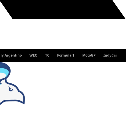
entino
WEC
TC
Fórmula 1
MotoGP
IndyCar
WRC