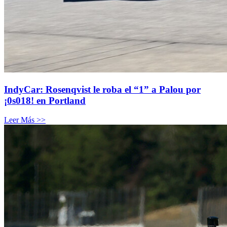
IndyCar: Rosenqvist le roba el “1” a Palou por
¡0s018! en Portland
Leer Más >>