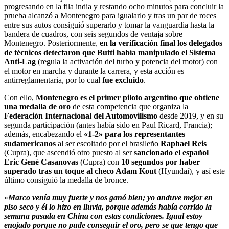
progresando en la fila india y restando ocho minutos para concluir la
prueba alcanzó a Montenegro para igualarlo y tras un par de roces
entre sus autos consiguió superarlo y tomar la vanguardia hasta la
bandera de cuadros, con seis segundos de ventaja sobre
Montenegro. Posteriormente,
en la verificación final los delegados
de técnicos detectaron que Butti había manipulado el Sistema
Anti-Lag
(regula la activación del turbo y potencia del motor) con
el motor en marcha y durante la carrera, y esta acción es
antirreglamentaria, por lo cual
fue excluido
.
Con ello,
Montenegro es el primer piloto argentino que obtiene
una medalla de oro
de esta competencia que organiza la
Federación Internacional del Automovilismo
desde 2019, y en su
segunda participación (antes había sido en Paul Ricard, Francia);
además, encabezando el
«1-2» para los representantes
sudamericanos
al ser escoltado por el brasileño
Raphael Reis
(Cupra), que ascendió otro puesto al ser
sancionado el español
Eric Gené Casanovas
(Cupra) con
10 segundos por haber
superado tras un toque al checo Adam Kout
(Hyundai), y así este
último consiguió la medalla de bronce.
«
Marco venía muy fuerte y nos ganó bien; yo anduve mejor en
piso seco y él lo hizo en lluvia, porque además había corrido la
semana pasada en China con estas condiciones. Igual estoy
enojado porque no pude conseguir el oro, pero se que tengo que