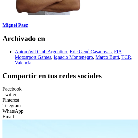
Miguel Paez
Archivado en
Automóvil Club Argentino
,
Eric Gené Casanovas
,
FIA
Motosrport Games
,
Ignacio Montenegro
,
Marco Butti
,
TCR
,
Valencia
Compartir en tus redes sociales
Facebook
Twitter
Pinterest
Telegram
WhatsApp
Email