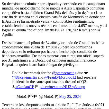
Su decisión de culminar participando y corriendo en el campeonato
mundial de motociclismo no le impide a Aleix Espargaró continuar
competitivo hasta el último Grand Prix del año, y lo dejó en claro
este fin de semana en el circuito catalán de Montmeló en donde con
la Aprilia se ha mostrado veloz y con notables rendimientos,
estableciendo los nuevos récords en el trazado de 4.657 metros, y así
lograr su quinta “pole” con 1m38s190 (a 170,742 Km/h.) con la
Aprilia.
De esta manera, el piloto de 34 años y oriundo de Granollers había
cronometrado una vuelta de 1m38s128 pero los comisarios
deportivos se lo retiraron por haberlo hecho bajo condición de
banderas amarillas. De todas maneras con el registro oficial superó
por 31 milésimas a la Ducati del campeón mundial Francesco
Bagnaia, a quien le arrebató el lugar de privilegio.
Double heartbreak for the
@pramacracing
duo 💔
@88jorgemartin
and
@FrankyMorbido12
had separate
incidents in the same spot towards the end of Q2
⚠️
#CatalanGP
🏁
pic.twitter.com/NUZrp8megu
— MotoGP™🏁 (@MotoGP)
May 25, 2024
Tercero en los cómputos quedó madrileño Raúl Fernández a 0s071