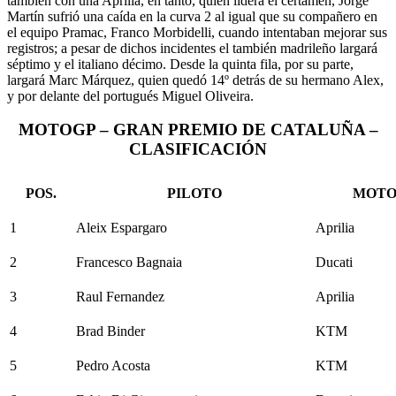
también con una Aprilia, en tanto, quien lidera el certamen, Jorge
Martín sufrió una caída en la curva 2 al igual que su compañero en
el equipo Pramac, Franco Morbidelli, cuando intentaban mejorar sus
registros; a pesar de dichos incidentes el también madrileño largará
séptimo y el italiano décimo. Desde la quinta fila, por su parte,
largará Marc Márquez, quien quedó 14º detrás de su hermano Alex,
y por delante del portugués Miguel Oliveira.
MOTOGP – GRAN PREMIO DE CATALUÑA –
CLASIFICACIÓN
POS.
PILOTO
MOT
1
Aleix Espargaro
Aprilia
2
Francesco Bagnaia
Ducati
3
Raul Fernandez
Aprilia
4
Brad Binder
KTM
5
Pedro Acosta
KTM