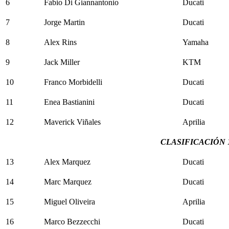
6
Fabio Di Giannantonio
Ducati
7
Jorge Martin
Ducati
8
Alex Rins
Yamaha
9
Jack Miller
KTM
10
Franco Morbidelli
Ducati
11
Enea Bastianini
Ducati
12
Maverick Viñales
Aprilia
CLASIFICACIÓN 
13
Alex Marquez
Ducati
14
Marc Marquez
Ducati
15
Miguel Oliveira
Aprilia
16
Marco Bezzecchi
Ducati