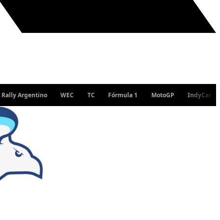
rgentino
WEC
TC
Fórmula 1
MotoGP
IndyCar
WRC