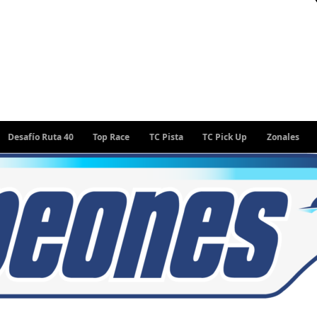
o Ruta 40
Top Race
TC Pista
TC Pick Up
Zonales
Rally A