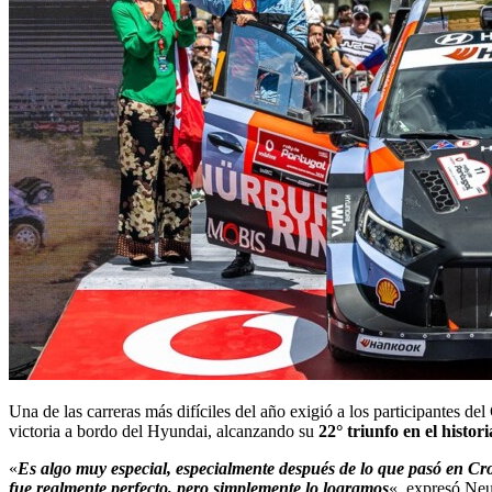
Una de las carreras más difíciles del año exigió a los participantes del
victoria a bordo del Hyundai, alcanzando su
22° triunfo en el histori
«
Es algo muy especial, especialmente después de lo que pasó en Cro
fue realmente perfecto, pero simplemente lo logramos
«, expresó Neuv