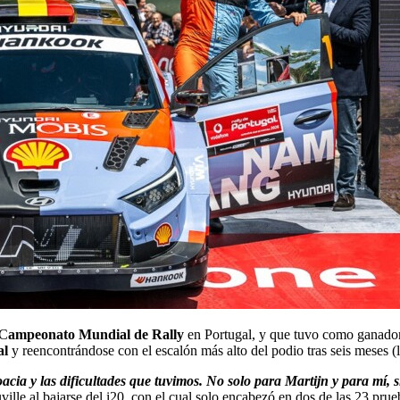
 C
ampeonato Mundial de Rally
en Portugal, y que tuvo como ganado
al
y reencontrándose con el escalón más alto del podio tras seis meses (l
acia y las dificultades que tuvimos. No solo para Martijn y para mí,
ille al bajarse del i20, con el cual solo encabezó en dos de las 23 prue