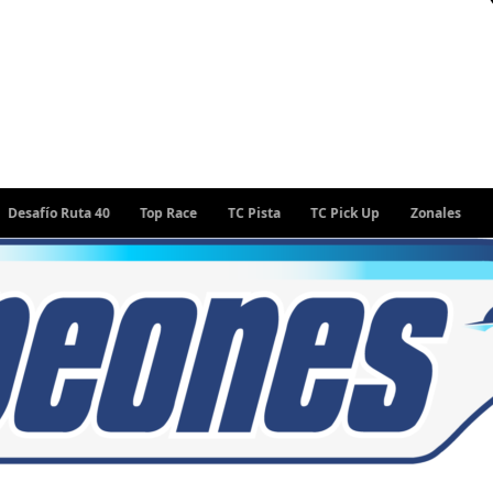
o Ruta 40
Top Race
TC Pista
TC Pick Up
Zonales
Rally A