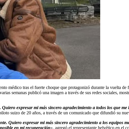
to médico tras el fuerte choque que protagonizó durante la vuelta de 
 varias semanas publicó una imagen a través de sus redes sociales, mo
. Quiero expresar mi más sincero agradecimiento a todos los que me h
 piloto suizo de 20 años, a través de un comunicado que difundió su nu
nte. Quiero expresar mi más sincero agradecimiento a los equipos médi
 posible en mi recuperación
«, agregó el representante helvético en el 