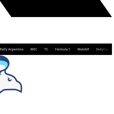
rgentino
WEC
TC
Fórmula 1
MotoGP
IndyCar
WRC