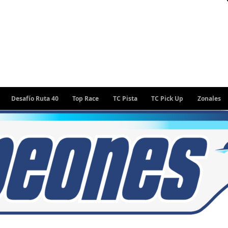
afío Ruta 40
Top Race
TC Pista
TC Pick Up
Zonales
Rall