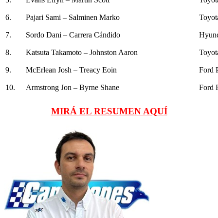
6.
Pajari Sami – Salminen Marko
Toyot
7.
Sordo Dani – Carrera Cándido
Hyund
8.
Katsuta Takamoto – Johnston Aaron
Toyot
9.
McErlean Josh – Treacy Eoin
Ford 
10.
Armstrong Jon – Byrne Shane
Ford 
MIRÁ EL RESUMEN AQUÍ