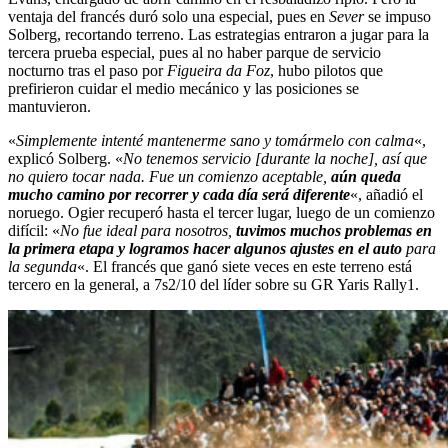
ventaja del francés duró solo una especial, pues en
Sever
se impuso
Solberg, recortando terreno. Las estrategias entraron a jugar para la
tercera prueba especial, pues al no haber parque de servicio
nocturno tras el paso por
Figueira da Foz
, hubo pilotos que
prefirieron cuidar el medio mecánico y las posiciones se
mantuvieron.
«
Simplemente intenté mantenerme sano y tomármelo con calma
«,
explicó Solberg. «
No tenemos servicio [durante la noche], así que
no quiero tocar nada. Fue un comienzo aceptable,
aún queda
mucho camino por recorrer y cada día será diferente
«, añadió el
noruego. Ogier recuperó hasta el tercer lugar, luego de un comienzo
difícil: «
No fue ideal para nosotros,
tuvimos muchos problemas en
la primera etapa y logramos hacer algunos ajustes en el auto
para
la segunda
«. El francés que ganó siete veces en este terreno está
tercero en la general, a 7s2/10 del líder sobre su GR Yaris Rally1.