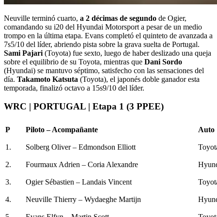
Neuville terminó cuarto,
a 2 décimas de segundo
de Ogier,
comandando su i20 del Hyundai Motorsport a pesar de un medio
trompo en la última etapa. Evans completó el quinteto de avanzada a
7s5/10 del líder, abriendo pista sobre la grava suelta de Portugal.
Sami Pajari
(Toyota) fue sexto, luego de haber deslizado una queja
sobre el equilibrio de su Toyota, mientras que
Dani Sordo
(Hyundai) se mantuvo séptimo, satisfecho con las sensaciones del
día.
Takamoto Katsuta
(Toyota), el japonés doble ganador esta
temporada, finalizó octavo a 15s9/10 del líder.
WRC | PORTUGAL | Etapa 1 (3 PPEE)
P
Piloto – Acompañante
Auto
1.
Solberg Oliver – Edmondson Elliott
Toyot
2.
Fourmaux Adrien – Coria Alexandre
Hyund
3.
Ogier Sébastien – Landais Vincent
Toyot
4.
Neuville Thierry – Wydaeghe Martijn
Hyund
5.
Evans Elfyn – Martin Scott
Toyot