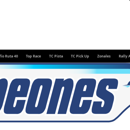
 40
Top Race
TC Pista
TC Pick Up
Zonales
Rally Argenti