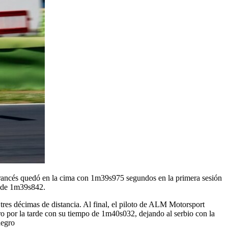
francés quedó en la cima con 1m39s975 segundos en la primera sesión
a de 1m39s842.
res décimas de distancia. Al final, el piloto de ALM Motorsport
ero por la tarde con su tiempo de 1m40s032, dejando al serbio con la
negro