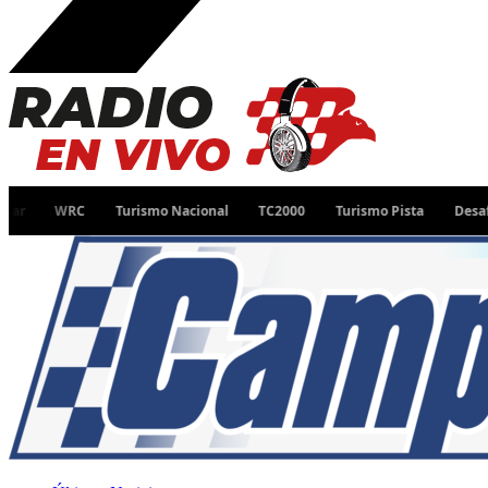
WRC
Turismo Nacional
TC2000
Turismo Pista
Desafío Ruta