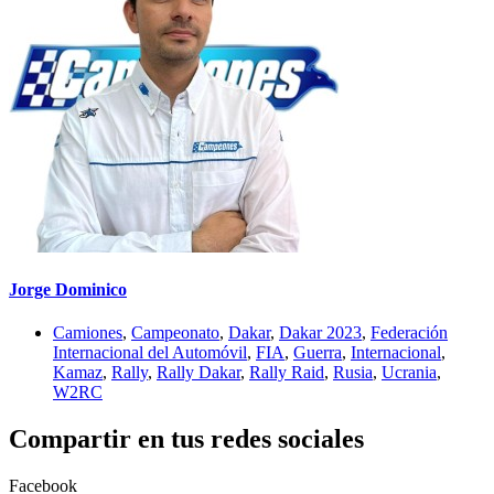
Jorge Dominico
Camiones
,
Campeonato
,
Dakar
,
Dakar 2023
,
Federación
Internacional del Automóvil
,
FIA
,
Guerra
,
Internacional
,
Kamaz
,
Rally
,
Rally Dakar
,
Rally Raid
,
Rusia
,
Ucrania
,
W2RC
Compartir en tus redes sociales
Facebook