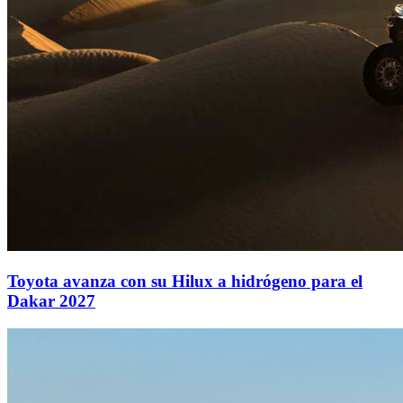
Toyota avanza con su Hilux a hidrógeno para el
Dakar 2027