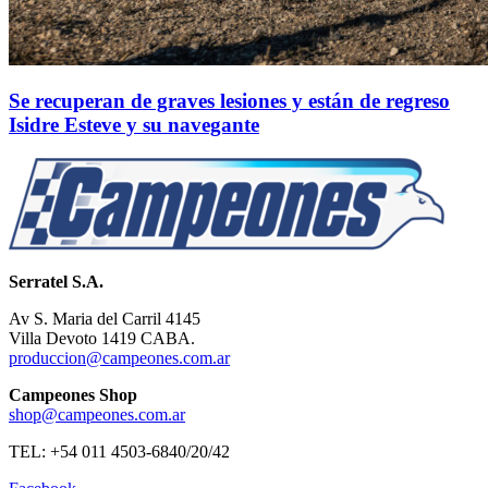
Se recuperan de graves lesiones y están de regreso
Isidre Esteve y su navegante
Serratel S.A.
Av S. Maria del Carril 4145
Villa Devoto 1419 CABA.
produccion@campeones.com.ar
Campeones Shop
shop@campeones.com.ar
TEL: +54 011 4503-6840/20/42