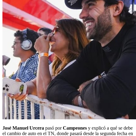
José Manuel Urcera
pasó por
Campeones
y explicó a qué se debe
el cambio de auto en el TN, donde pasará desde la segunda fecha en