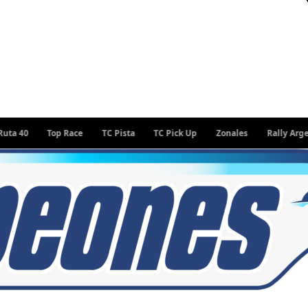
Top Race
TC Pista
TC Pick Up
Zonales
Rally Argentino