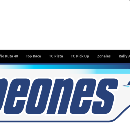
40
Top Race
TC Pista
TC Pick Up
Zonales
Rally Argentin