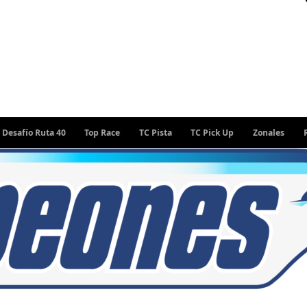
ío Ruta 40
Top Race
TC Pista
TC Pick Up
Zonales
Rally 