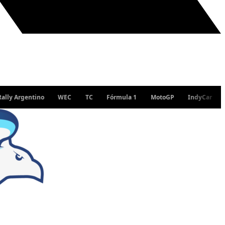
Argentino
WEC
TC
Fórmula 1
MotoGP
IndyCar
WRC