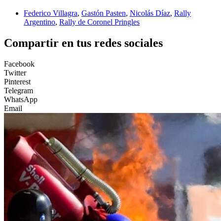
Federico Villagra
,
Gastón Pasten
,
Nicolás Díaz
,
Rally
Argentino
,
Rally de Coronel Pringles
Compartir en tus redes sociales
Facebook
Twitter
Pinterest
Telegram
WhatsApp
Email