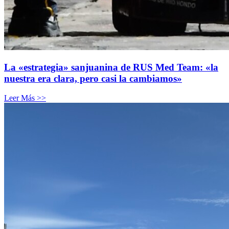
La «estrategia» sanjuanina de RUS Med Team: «la
nuestra era clara, pero casi la cambiamos»
Leer Más >>