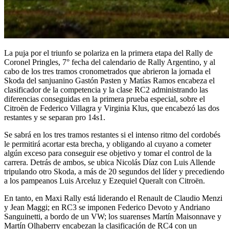
La puja por el triunfo se polariza en la primera etapa del Rally de
Coronel Pringles, 7° fecha del calendario de Rally Argentino, y al
cabo de los tres tramos cronometrados que abrieron la jornada el
Skoda del sanjuanino Gastón Pasten y Matías Ramos encabeza el
clasificador de la competencia y la clase RC2 administrando las
diferencias conseguidas en la primera prueba especial, sobre el
Citroën de Federico Villagra y Virginia Klus, que encabezó las dos
restantes y se separan pro 14s1.
Se sabrá en los tres tramos restantes si el intenso ritmo del cordobés
le permitirá acortar esta brecha, y obligando al cuyano a cometer
algún exceso para conseguir ese objetivo y tomar el control de la
carrera. Detrás de ambos, se ubica Nicolás Díaz con Luis Allende
tripulando otro Skoda, a más de 20 segundos del líder y precediendo
a los pampeanos Luis Arceluz y Ezequiel Queralt con Citroën.
En tanto, en Maxi Rally está liderando el Renault de Claudio Menzi
y Jean Maggi; en RC3 se imponen Federico Devoto y Andriano
Sanguinetti, a bordo de un VW; los suarenses Martín Maisonnave y
Martín Olhaberry encabezan la clasificación de RC4 con un