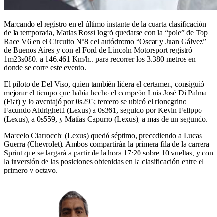
Marcando el registro en el último instante de la cuarta clasificación
de la temporada, Matías Rossi logró quedarse con la “pole” de Top
Race V6 en el Circuito Nº8 del autódromo “Oscar y Juan Gálvez”
de Buenos Aires y con el Ford de Lincoln Motorsport registró
1m23s080, a 146,461 Km/h., para recorrer los 3.380 metros en
donde se corre este evento.
El piloto de Del Viso, quien también lidera el certamen, consiguió
mejorar el tiempo que había hecho el campeón Luis José Di Palma
(Fiat) y lo aventajó por 0s295; tercero se ubicó el rionegrino
Facundo Aldrighetti (Lexus) a 0s361, seguido por Kevin Felippo
(Lexus), a 0s559, y Matías Capurro (Lexus), a más de un segundo.
Marcelo Ciarrocchi (Lexus) quedó séptimo, precediendo a Lucas
Guerra (Chevrolet). Ambos compartirán la primera fila de la carrera
Sprint que se largará a partir de la hora 17:20 sobre 10 vueltas, y con
la inversión de las posiciones obtenidas en la clasificación entre el
primero y octavo.