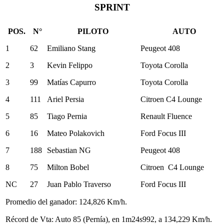
SPRINT
POS.
N°
PILOTO
AUTO
1
62
Emiliano Stang
Peugeot 408
2
3
Kevin Felippo
Toyota Corolla
3
99
Matías Capurro
Toyota Corolla
4
111
Ariel Persia
Citroen C4 Lounge
5
85
Tiago Pernia
Renault Fluence
6
16
Mateo Polakovich
Ford Focus III
7
188
Sebastian NG
Peugeot 408
8
75
Milton Bobel
Citroen C4 Lounge
NC
27
Juan Pablo Traverso
Ford Focus III
Promedio del ganador: 124,826 Km/h.
Récord de Vta: Auto 85 (Pernía), en 1m24s992, a 134,229 Km/h.