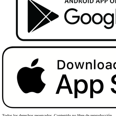
Todos los derechos reservados. Contenido no libre de reproducción.